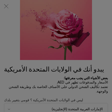
0
0 product in cart
المتاجر
عربة
التسوق
المحتوى الرئيسي
الخاصة
لم يتم العثور على نتائج
بي
OTHERS ALSO VIEWED
UP TO 30%
جديد
SAVINGS
يبدو أنك في الولايات المتحدة الأمريكية
بعض الأشياء التي يجب معرفتها:
الأسعار والمدفوعات تظهر في AED.
تعتمد تكاليف الشحن الدولي على الأصناف الخاصة بك وطريقة الشحن
والوجهة.
ليس في الولايات المتحدة الأمريكية ؟ قومي بتغيير بلدك
مجموعة إيدول أو دو بارفان 50 مل
إيدول باور
- إصدار محدود