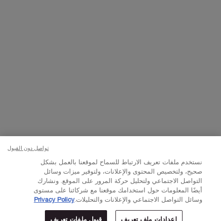
تواصلوا معنا
اتصل بالرقم
224444 800
– من الساعة 10 صباحًا إلى 10 مساءً
Whatsapp
– من الساعة 10 صباحًا إلى 10 مساءً
أو
راسلنا عبر البريد الإلكتروني
تغيير اللغة:
د.إ - AE (AR)
×
تواصل دون القبول
© Lancôme 2023
نستخدم ملفات تعريف الارتباط للسماح لموقعنا بالعمل بشكل
صحيح، ولتخصيص المحتوى والإعلانات، ولتوفير ميزات وسائل
التواصل الاجتماعي ولتحليل حركة المرور على الموقع. ونشارك
أيضًا المعلومات حول استخدامك موقعنا مع شركائنا على مستوى
وسائل التواصل الاجتماعي والإعلانات والتحليلات.
Privacy Policy
إعدادات ملف تعريف
قبول ملفات تعريف