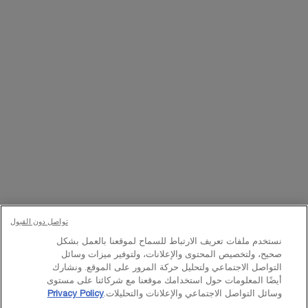
تواصلوا معنا
اتصل بالرقم
224444 800
– من الساعة 10 صباحًا إلى 10 مساءً
Whatsapp
– من الساعة 10 صباحًا إلى 10 مساءً
أو
راسلنا عبر البريد الإلكتروني
تغيير اللغة:
د.إ - AE (AR)
×
تواصل دون القبول
© Lancôme 2023
نستخدم ملفات تعريف الارتباط للسماح لموقعنا بالعمل بشكل
صحيح، ولتخصيص المحتوى والإعلانات، ولتوفير ميزات وسائل
التواصل الاجتماعي ولتحليل حركة المرور على الموقع. ونشارك
أيضًا المعلومات حول استخدامك موقعنا مع شركائنا على مستوى
وسائل التواصل الاجتماعي والإعلانات والتحليلات.
Privacy Policy