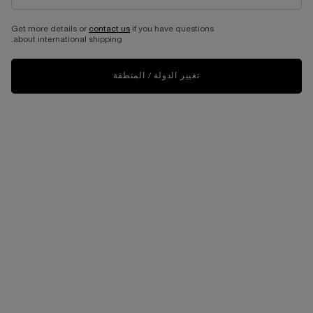
عملية دفع ولا أسهل
Get more details or
contact us
if you have questions
about international shipping.
تصفّح التذييل
انضمي إلى عالم لانكوم الخاص
تغيير الدولة / المنطقة
أدخل بريدك الإلكتروني*
إنك تؤكد أنك تبلغ من العمر 18 عامًا على الأقل وتوافق على تلقي اتصالات من
لوريال الشرق الأوسط وساج الإمارات للتجارة (ش.ذ.م.م)، الموزع المعتمد لعلامة
لانكوم في الإمارات العربية المتحدة، بشأن المنتجات الجديدة والفعاليات
الحصرية داخل المتجر والعروض الترويجية الموسمية. سيتم استخدام معلوماتك
وفقًا
لسياسة الخصوصية
الخاصة بنا ويمكنك إلغاء الاشتراك في أي وقت. لانكوم
هي جزء من مجموعة لوريال.
هذا الموقع محمي بواسطة Cloudflare ويخضع
لسياسة الخصوصية
و
شروط الخدمة
الخاصة بها.
التسجيل