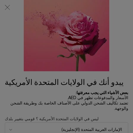
0
0 product in cart
المتاجر
عربة
التسوق
المحتوى الرئيسي
الخاصة
بي
عبوات إعادة التعبئة
الرئسية الصفحة
العروض
ترتيب حسب
ترتيب حسب
5 منتجات
ترتيب حسب
تصفية
FILTER MENU
يتعذر علينا تحديد أي سلع تتوافق مع اختيارات التصفية في الوقت الحالي. يرجى توسعة
اختيارات التصفية الخاصة بك أو تجربة التصفية الخاصة بك في فئة مختلفة.
يبدو أنك في الولايات المتحدة الأمريكية
العودة إلى العروض
بعض الأشياء التي يجب معرفتها:
الأسعار والمدفوعات تظهر في AED.
تعتمد تكاليف الشحن الدولي على الأصناف الخاصة بك وطريقة الشحن
والوجهة.
شحن و استرجاع مجاني
عيّنات مجانية مع كل طلبية
ليس في الولايات المتحدة الأمريكية ؟ قومي بتغيير بلدك