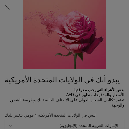
0
0 product in cart
المتاجر
عربة
التسوق
المحتوى الرئيسي
الخاصة
بي
AMANDA'S FAVORITE LOOK
Get inspired from our Amanda’s beauty routine, choose the
products you love, create your own set. A surprise is
already waiting for you.
UR TONE RESPLEND
GET YOUR SKIN READY
يبدو أنك في الولايات المتحدة الأمريكية
ترتيب حسب
ترتيب حسب
بعض الأشياء التي يجب معرفتها:
تصفية
ترتيب حسب
الأسعار والمدفوعات تظهر في AED.
FILTER MENU
تعتمد تكاليف الشحن الدولي على الأصناف الخاصة بك وطريقة الشحن
والوجهة.
الأكثر مبيعا
خصم %30
ليس في الولايات المتحدة الأمريكية ؟ قومي بتغيير بلدك