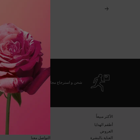
شحن و استرجاع مجاني
تصفّح التذييل
​الأكثر مبيعاً​
خدمة العملاء​
أطقم الهدايا​
الأسئلة المتكرّرة​
العروض​
الشحن والإرجاع​
العناية بالبشرة​
التواصل معنا​