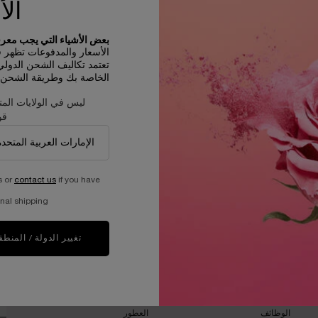
الأ
بعض الأشياء التي يجب معرفت
الأسعار والمدفوعات تظهر في D
تعتمد تكاليف الشحن الدول
الخاصة بك وطريقة الشحن و
ليس في الولايات المت
قو
s or
contact us
if you have
عيّنات مجانية مع كل طلبية
nal shipping.
تغيير الدولة / المنطق
ان
برنامج الاستدامة​
مجلة الجمال​
العيش بمسئوليه
العناية بالبشرة​
أد
جلب العالم إلى الازدهار
المكياج​
الوظائف
العطور​