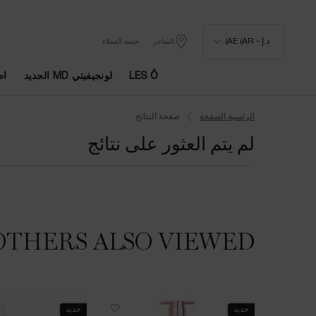
د.إ - AE (AR)
المتاجر
خدمة العملاء
LES Ô
لونجيفيتي MD الجديد
اط
المحتوى الرئيسي
الرئسية الصفحة
صفحة النتائج
لم يتم العثور على نتائج
OTHERS ALSO VIEWED
جديد
جديد