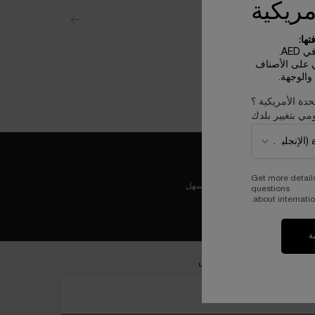
مريكية
ها:
AE.
ي على الأصناف
الوجهة.
حدة الأمريكية ؟
مي بتغيير بلدك
Get more detail
عملية دفع ولا أسهل
questions
about internatio
ة
ضمي إلى عالم لانكوم الخاص
خل بريدك الإلكتروني*