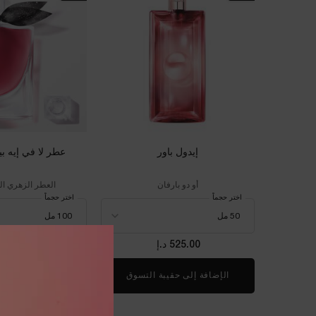
إيدول باور
عطر لا في إيه بي
أو دو بارفان
العطر الزهري الن
اختر حجماً
اختر حجماً
525.00 د.إ
725.00 د.إ
الإضافة إلى حقيبة التسوق
إيدول باور
الإضافة إلى حقي