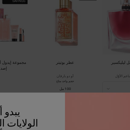
SAVINGS
ل ليليكسير
عطر بوتيتر
إصدا
اعم الأوّل
أو دو بارفان
حجم واحد متاح
100 مل
1,090.00 د.إ
25.00
يبدو 
بة التسوق
عطر لا في إيه بيل ليليكسير
الإضافة إلى حقيبة التسوق
عطر بوتيتر
الإضافة إل
الولايات ا