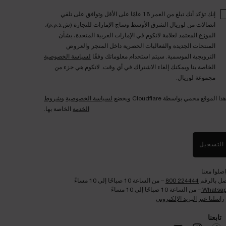
إنك تؤكد أنك تبلغ من العمر 18 عامًا على الأقل وتوافق على تلقي
اتصالات من لوريال الشرق الأوسط وساج الإمارات للتجارة (ش.ذ.م.م)،
الموزع المعتمد لعلامة لانكوم في الإمارات العربية المتحدة، بشأن
المنتجات الجديدة والفعاليات الحصرية داخل المتجر والعروض
الترويجية الموسمية. سيتم استخدام معلوماتك وفقًا
لسياسة الخصوصية
الخاصة بنا ويمكنك إلغاء الاشتراك في أي وقت. لانكوم هي جزء من
مجموعة لوريال.
هذا الموقع محمي بواسطة Cloudflare ويخضع
لسياسة الخصوصية
و
شروط
الخدمة
الخاصة بها.
التسجيل
اصلوا معنا
صل بالرقم
224444 800
– من الساعة 10 صباحًا إلى 10 مساءً
Whatsa
– من الساعة 10 صباحًا إلى 10 مساءً
راسلنا عبر البريد الإلكتروني
تابعنا​