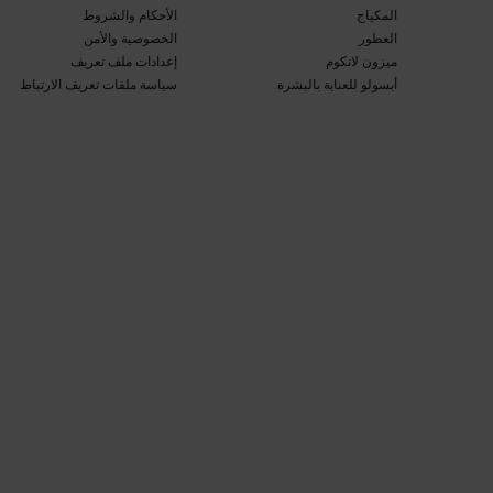
المكياج​
الأحكام والشروط​
العطور​
الخصوصية والأمن​
ميزون لانكوم​
إعدادات ملف تعريف
أبسولو للعناية بالبشرة​
سياسة ملفات تعريف الارتباط