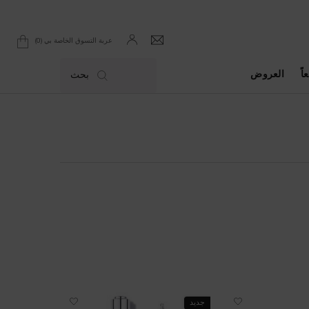
0
عربة التسوق الخاصة بي
0 product in cart
اً
العروض
بحث
جديد
جديد