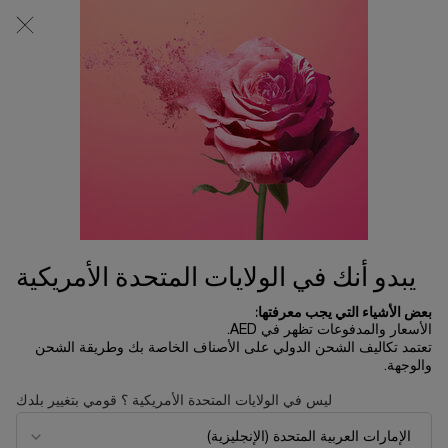
0
0 product in cart
المتاجر
عربة
التسوق
المحتوى الرئيسي
الخاصة
بي
EXPLORE PERFUME
...
العطور
تشكيلة لانكوم
ترتيب حسب
ترتيب حسب
12 منتجات
ترتيب حسب
تصفية
FILTER MENU
الأكثر مبيعاً
يبدو أنك في الولايات المتحدة الأمريكية
بعض الأشياء التي يجب معرفتها:
الأسعار والمدفوعات تظهر في AED.
تعتمد تكاليف الشحن الدولي على الأصناف الخاصة بك وطريقة الشحن
والوجهة.
ليس في الولايات المتحدة الأمريكية ؟ قومي بتغيير بلدك