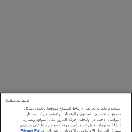
التسجيل
تواصلوا معنا
اتصل بالرقم
224444 800
– من الساعة 10 صباحًا إلى 10 مساءً
Whatsapp
– من الساعة 10 صباحًا إلى 10 مساءً
أو
راسلنا عبر البريد الإلكتروني
تغيير اللغة:
د.إ - AE (AR)
×
تواصل دون القبول
نستخدم ملفات تعريف الارتباط للسماح لموقعنا بالعمل بشكل
© Lancôme 2023
صحيح، ولتخصيص المحتوى والإعلانات، ولتوفير ميزات وسائل
التواصل الاجتماعي ولتحليل حركة المرور على الموقع. ونشارك
أيضًا المعلومات حول استخدامك موقعنا مع شركائنا على مستوى
وسائل التواصل الاجتماعي والإعلانات والتحليلات.
Privacy Policy