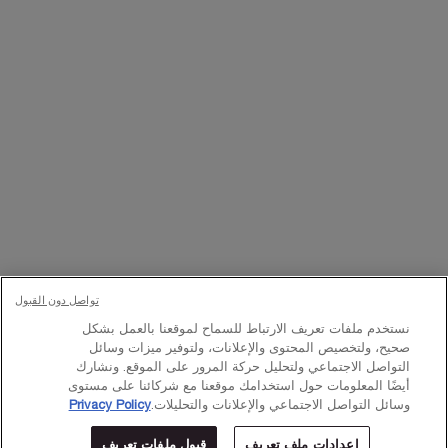
تواصلوا معنا
اتصل بالرقم
224444 800
– من الساعة 10 صباحًا إلى 10 مساءً
Whatsapp
– من الساعة 10 صباحًا إلى 10 مساءً
أو
راسلنا عبر البريد الإلكتروني
تغيير اللغة:
د.إ - AE (AR)
×
تواصل دون القبول
© Lancôme 2023
نستخدم ملفات تعريف الارتباط للسماح لموقعنا بالعمل بشكل
صحيح، ولتخصيص المحتوى والإعلانات، ولتوفير ميزات وسائل
التواصل الاجتماعي ولتحليل حركة المرور على الموقع. ونشارك
أيضًا المعلومات حول استخدامك موقعنا مع شركائنا على مستوى
وسائل التواصل الاجتماعي والإعلانات والتحليلات.
Privacy Policy
إعدادات ملف تعريف
قبول ملفات تعريف