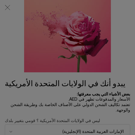
0
0 product in cart
المتاجر
عربة
التسوق
المحتوى الرئيسي
الخاصة
لم يتم العثور على نتائج
بي
OTHERS ALSO VIEWED
جديد
جديد
يبدو أنك في الولايات المتحدة الأمريكية
بعض الأشياء التي يجب معرفتها:
الأسعار والمدفوعات تظهر في AED.
تعتمد تكاليف الشحن الدولي على الأصناف الخاصة بك وطريقة الشحن
والوجهة.
ليس في الولايات المتحدة الأمريكية ؟ قومي بتغيير بلدك
إيدول باور
عطر لا في إيه بيل ليليكسير