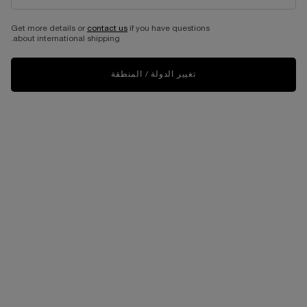
أو دو بارفان
اختر حجماً
Get more details or
contact us
if you have questions
about international shipping.
525.00 د.إ
525.00 د.إ
تغيير الدولة / المنطقة
الإضافة إلى حقيبة التسوق
مجموعة إيدول أو دو بارفان 50 مل - إصدار محدود
تحميل ...
شحن و استرجاع مجاني
عيّنات مجانية مع كل طلبية
عملية دفع ولا أسهل