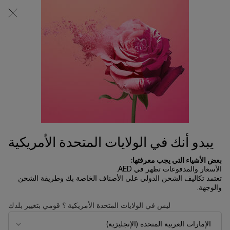
0
0 product in cart
المتاجر
عربة
التسوق
المحتوى الرئيسي
الخاصة
لم يتم العثور على نتائج
بي
OTHERS ALSO VIEWED
UP TO 30%
جديد
SAVINGS
يبدو أنك في الولايات المتحدة الأمريكية
بعض الأشياء التي يجب معرفتها:
الأسعار والمدفوعات تظهر في AED.
تعتمد تكاليف الشحن الدولي على الأصناف الخاصة بك وطريقة الشحن
والوجهة.
ليس في الولايات المتحدة الأمريكية ؟ قومي بتغيير بلدك
مجموعة إيدول أو دو بارفان 50 مل
إيدول باور
- إصدار محدود