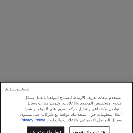
تواصلوا معنا
اتصل بالرقم
224444 800
– من الساعة 10 صباحًا إلى 10 مساءً
Whatsapp
– من الساعة 10 صباحًا إلى 10 مساءً
أو
راسلنا عبر البريد الإلكتروني
تغيير اللغة:
د.إ - AE (AR)
×
تواصل دون القبول
© Lancôme 2023
نستخدم ملفات تعريف الارتباط للسماح لموقعنا بالعمل بشكل
صحيح، ولتخصيص المحتوى والإعلانات، ولتوفير ميزات وسائل
التواصل الاجتماعي ولتحليل حركة المرور على الموقع. ونشارك
أيضًا المعلومات حول استخدامك موقعنا مع شركائنا على مستوى
وسائل التواصل الاجتماعي والإعلانات والتحليلات.
Privacy Policy
إعدادات ملف تعريف
قبول ملفات تعريف