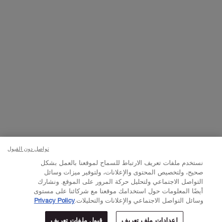
تواصلوا معنا
اتصل بالرقم
224444 800
– من الساعة 10 صباحًا إلى 10 مساءً
Whatsapp
– من الساعة 10 صباحًا إلى 10 مساءً
أو
راسلنا عبر البريد الإلكتروني
تغيير اللغة:
د.إ - AE (AR)
×
تواصل دون القبول
© Lancôme 2023
نستخدم ملفات تعريف الارتباط للسماح لموقعنا بالعمل بشكل
صحيح، ولتخصيص المحتوى والإعلانات، ولتوفير ميزات وسائل
التواصل الاجتماعي ولتحليل حركة المرور على الموقع. ونشارك
أيضًا المعلومات حول استخدامك موقعنا مع شركائنا على مستوى
وسائل التواصل الاجتماعي والإعلانات والتحليلات.
Privacy Policy
إعدادات ملف تعريف
قبول ملفات تعريف