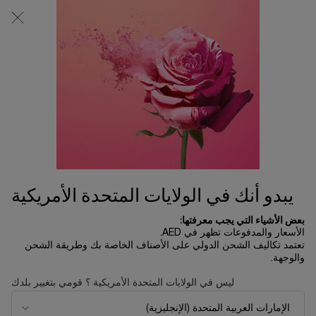
0
0 product in cart
المتاجر
عربة
التسوق
المحتوى الرئيسي
الخاصة
لم يتم العثور على نتائج
بي
OTHERS ALSO VIEWED
UP TO 30%
جديد
SAVINGS
يبدو أنك في الولايات المتحدة الأمريكية
بعض الأشياء التي يجب معرفتها:
الأسعار والمدفوعات تظهر في AED.
تعتمد تكاليف الشحن الدولي على الأصناف الخاصة بك وطريقة الشحن
والوجهة.
ليس في الولايات المتحدة الأمريكية ؟ قومي بتغيير بلدك
مجموعة إيدول أو دو بارفان 50 مل
إيدول باور
- إصدار محدود