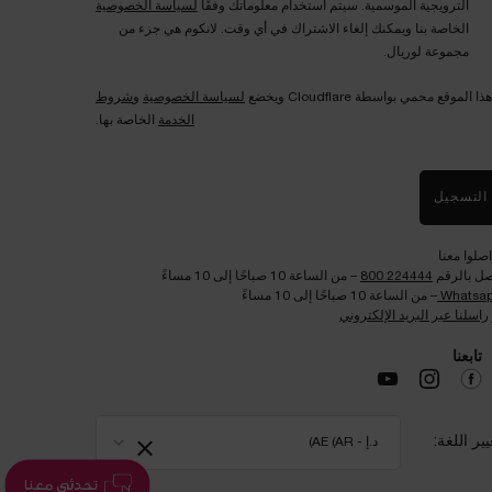
الترويجية الموسمية. سيتم استخدام معلوماتك وفقًا
لسياسة الخصوصية
الخاصة بنا ويمكنك إلغاء الاشتراك في أي وقت. لانكوم هي جزء من
مجموعة لوريال.
هذا الموقع محمي بواسطة Cloudflare ويخضع
لسياسة الخصوصية
و
شروط
الخدمة
الخاصة بها.
التسجيل
اصلوا معنا
صل بالرقم
224444 800
– من الساعة 10 صباحًا إلى 10 مساءً
Whatsa
– من الساعة 10 صباحًا إلى 10 مساءً
راسلنا عبر البريد الإلكتروني
تابعنا​
×
يير اللغة:
د.إ - AE (AR)