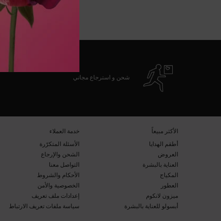
شحن و استرجاع مجاني
تصفّح التذييل
​الأكثر مبيعاً​
خدمة العملاء​
أطقم الهدايا​
الأسئلة المتكرّرة​
العروض​
الشحن والإرجاع​
العناية بالبشرة​
التواصل معنا​
المكياج​
الأحكام والشروط​
العطور​
الخصوصية والأمن​
ميزون لانكوم​
إعدادات ملف تعريف
أبسولو للعناية بالبشرة​
سياسة ملفات تعريف الارتباط