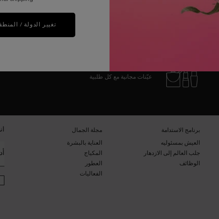
تحميل المزيد من المنتجات
تغيير الدولة / المنطق
عيّنات مجانية مع كل طلبية
ان
برنامج الاستدامة​
مجلة الجمال​
العيش بمسئوليه
العناية بالبشرة​
أد
جلب العالم إلى الازدهار
المكياج​
الوظائف
العطور​
الفعاليات​