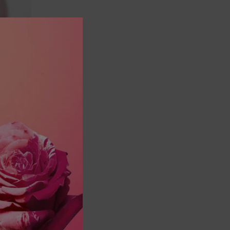
كريم مر
اختر حجماً