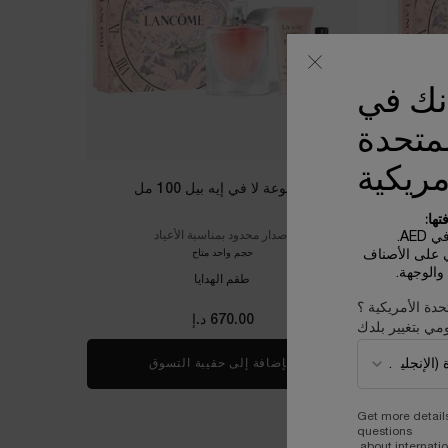
أنك في
لمتحدة
مريكية
مجموعة لا في إيه بيل 100 مل​
ها:
إصدار محدود بمناسبة الأعياد
AE.
ي على الأصناف
حجم واحد متاح
الوجهة.
طقم الهدايا
حدة الأمريكية ؟
670.00 د.إ
مي بتغيير بلدك
جموعة لا في إيه بيل 50 مل
الإضافة إلى حقيبة التسوق
مجموعة لا في إيه بيل 100 مل​
Get more detail
questions
about internatio