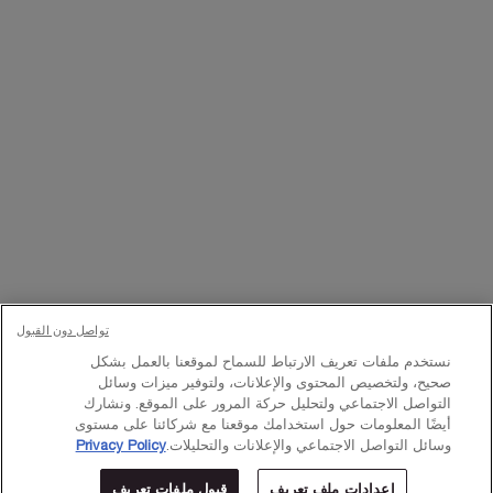
تواصلوا معنا
اتصل بالرقم
224444 800
– من الساعة 10 صباحًا إلى 10 مساءً
Whatsapp
– من الساعة 10 صباحًا إلى 10 مساءً
أو
راسلنا عبر البريد الإلكتروني
تغيير اللغة:
د.إ - AE (AR)
×
تواصل دون القبول
© Lancôme 2023
نستخدم ملفات تعريف الارتباط للسماح لموقعنا بالعمل بشكل
صحيح، ولتخصيص المحتوى والإعلانات، ولتوفير ميزات وسائل
التواصل الاجتماعي ولتحليل حركة المرور على الموقع. ونشارك
أيضًا المعلومات حول استخدامك موقعنا مع شركائنا على مستوى
وسائل التواصل الاجتماعي والإعلانات والتحليلات.
Privacy Policy
إعدادات ملف تعريف
قبول ملفات تعريف