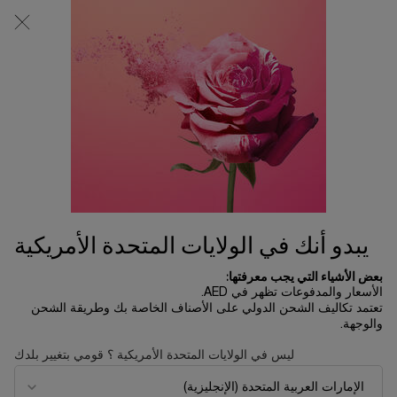
0
0 product in cart
المتاجر
عربة
التسوق
المحتوى الرئيسي
الخاصة
لم يتم العثور على نتائج
بي
OTHERS ALSO VIEWED
UP TO 30%
جديد
SAVINGS
يبدو أنك في الولايات المتحدة الأمريكية
بعض الأشياء التي يجب معرفتها:
الأسعار والمدفوعات تظهر في AED.
تعتمد تكاليف الشحن الدولي على الأصناف الخاصة بك وطريقة الشحن
والوجهة.
ليس في الولايات المتحدة الأمريكية ؟ قومي بتغيير بلدك
مجموعة إيدول أو دو بارفان 50 مل
إيدول باور
- إصدار محدود