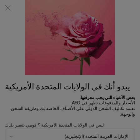
0
0 product in cart
المتاجر
عربة
التسوق
المحتوى الرئيسي
الخاصة
لم يتم العثور على نتائج
بي
OTHERS ALSO VIEWED
جديد
جديد
يبدو أنك في الولايات المتحدة الأمريكية
بعض الأشياء التي يجب معرفتها:
الأسعار والمدفوعات تظهر في AED.
تعتمد تكاليف الشحن الدولي على الأصناف الخاصة بك وطريقة الشحن
والوجهة.
ليس في الولايات المتحدة الأمريكية ؟ قومي بتغيير بلدك
إيدول باور
عطر لا في إيه بيل ليليكسير