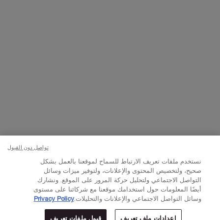
تواصلوا معنا
اتصل بالرقم
224444 800
– من الساعة 10 صباحًا إلى 10 مساءً
Whatsapp
– من الساعة 10 صباحًا إلى 10 مساءً
أو
راسلنا عبر البريد الإلكتروني
تغيير اللغة:
د.إ - AE (AR)
×
تواصل دون القبول
© Lancôme 2023
نستخدم ملفات تعريف الارتباط للسماح لموقعنا بالعمل بشكل
صحيح، ولتخصيص المحتوى والإعلانات، ولتوفير ميزات وسائل
التواصل الاجتماعي ولتحليل حركة المرور على الموقع. ونشارك
أيضًا المعلومات حول استخدامك موقعنا مع شركائنا على مستوى
وسائل التواصل الاجتماعي والإعلانات والتحليلات.
Privacy Policy
إعدادات ملف تعريف
قبول ملفات تعريف