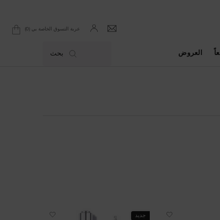
0
عربة التسوق الخاصة بي
0 product in cart
اً
العروض
بحث
جديد
جديد