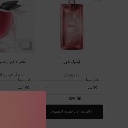
إيدول باور
عطر لا في إيه بي
أو دو بارفان
العطر الزهري الن
اختر حجماً
اختر حجماً
525.00 د.إ
725.00 د.إ
الإضافة إلى حقيبة التسوق
إيدول باور
الإضافة إلى حقي