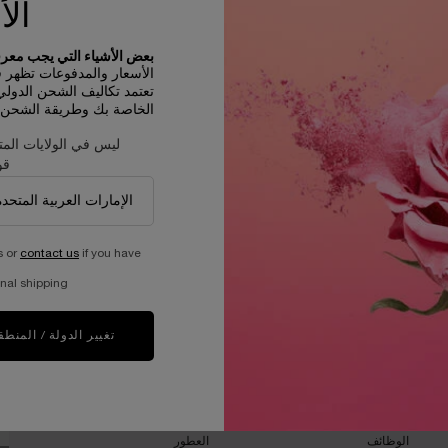
الأ
بعض الأشياء التي يجب معرفت
الأسعار والمدفوعات تظهر في D
تعتمد تكاليف الشحن الدول
الخاصة بك وطريقة الشحن و
ليس في الولايات المت
قو
s or
contact us
if you have
عيّنات مجانية مع كل طلبية
nal shipping.
تغيير الدولة / المنطق
ان
برنامج الاستدامة​
مجلة الجمال​
العيش بمسئوليه
العناية بالبشرة​
أد
جلب العالم إلى الازدهار
المكياج​
الوظائف
العطور​