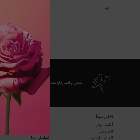
شحن و استرجاع مجاني
تصفّح التذييل
​الأكثر مبيعاً​
خدمة العملاء​
أطقم الهدايا​
الأسئلة المتكرّرة​
العروض​
الشحن والإرجاع​
العناية بالبشرة​
التواصل معنا​