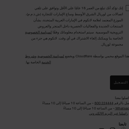
إنك تؤكد أنك تبلغ من العمر 18 عامًا على الأقل وتوافق على تلقي
اتصالات من لوريال الشرق الأوسط وساج الإمارات للتجارة (ش.ذ.م.م)،
الموزع المعتمد لعلامة لانكوم في الإمارات العربية المتحدة، بشأن
المنتجات الجديدة والفعاليات الحصرية داخل المتجر والعروض
الترويجية الموسمية. سيتم استخدام معلوماتك وفقًا
لسياسة الخصوصية
الخاصة بنا ويمكنك إلغاء الاشتراك في أي وقت. لانكوم هي جزء من
مجموعة لوريال.
هذا الموقع محمي بواسطة Cloudflare ويخضع
لسياسة الخصوصية
و
شروط
الخدمة
الخاصة بها.
التسجيل
اصلوا معنا
صل بالرقم
224444 800
– من الساعة 10 صباحًا إلى 10 مساءً
Whatsa
– من الساعة 10 صباحًا إلى 10 مساءً
راسلنا عبر البريد الإلكتروني
تابعنا​