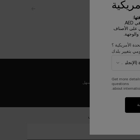
مريكية
ها:
AE.
ي على الأصناف
الوجهة.
حدة الأمريكية ؟
مي بتغيير بلدك
Get more detail
عملية دفع ولا أسهل
questions
about internatio
ة
ضمي إلى عالم لانكوم الخاص
خل بريدك الإلكتروني*