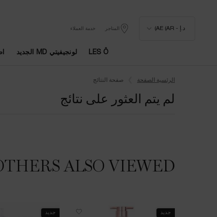
د.إ - AE (AR)
المتاجر
خدمة العملاء
LES Ô
لونجيفيتي MD الجديد
اط
المحتوى الرئيسي
الرئسية الصفحة
صفحة النتائج
لم يتم العثور على نتائج
OTHERS ALSO VIEWED
جديد
جديد