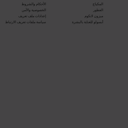
المكياج​
الأحكام والشروط​
العطور​
الخصوصية والأمن​
ميزون لانكوم​
إعدادات ملف تعريف
أبسولو للعناية بالبشرة​
سياسة ملفات تعريف الارتباط