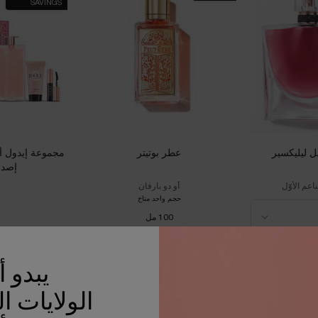
SAVINGS
ل ليليكسير
عطر بوتيتر
إصدا
اعم الأوّل
أو دو بارفان
حجم واحد متاح
100 مل
1,090.00 د.إ
25.00
يبدو 
بة التسوق
عطر لا في إيه بيل ليليكسير
الإضافة إلى حقيبة التسوق
عطر بوتيتر
الإضافة إل
الولايات ا