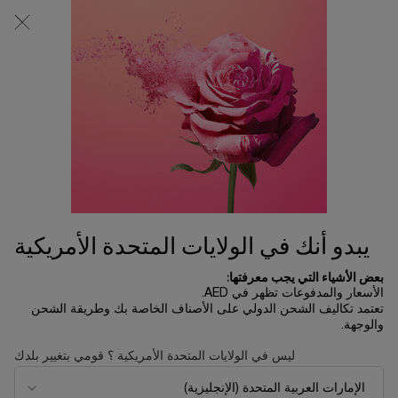
0
0 product in cart
المتاجر
عربة
التسوق
المحتوى الرئيسي
الخاصة
لم يتم العثور على نتائج
بي
OTHERS ALSO VIEWED
UP TO 30%
جديد
SAVINGS
يبدو أنك في الولايات المتحدة الأمريكية
بعض الأشياء التي يجب معرفتها:
الأسعار والمدفوعات تظهر في AED.
تعتمد تكاليف الشحن الدولي على الأصناف الخاصة بك وطريقة الشحن
والوجهة.
ليس في الولايات المتحدة الأمريكية ؟ قومي بتغيير بلدك
مجموعة إيدول أو دو بارفان 50 مل
إيدول باور
- إصدار محدود