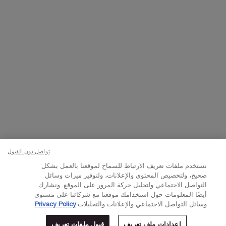
تواصلوا معنا
اتصل بالرقم
224444 800
– من الساعة 10 صباحًا إلى 10 مساءً
Whatsapp
– من الساعة 10 صباحًا إلى 10 مساءً
أو
راسلنا عبر البريد الإلكتروني
تغيير اللغة:
د.إ - AE (AR)
×
تواصل دون القبول
© Lancôme 2023
نستخدم ملفات تعريف الارتباط للسماح لموقعنا بالعمل بشكل
صحيح، ولتخصيص المحتوى والإعلانات، ولتوفير ميزات وسائل
التواصل الاجتماعي ولتحليل حركة المرور على الموقع. ونشارك
أيضًا المعلومات حول استخدامك موقعنا مع شركائنا على مستوى
وسائل التواصل الاجتماعي والإعلانات والتحليلات.
Privacy Policy
إعدادات ملف تعريف
قبول ملفات تعريف