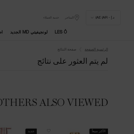
د.إ - AE (AR)
المتاجر
خدمة العملاء
LES Ô
لونجيفيتي MD الجديد
اط
المحتوى الرئيسي
الرئسية الصفحة
صفحة النتائج
لم يتم العثور على نتائج
OTHERS ALSO VIEWED
الأكثر مبيعاً
جديد