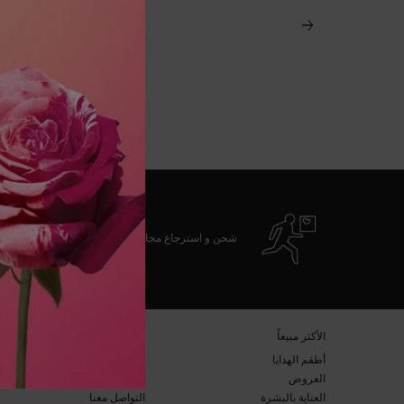
شحن و استرجاع مجاني
تصفّح التذييل
​الأكثر مبيعاً​
خدمة العملاء​
أطقم الهدايا​
الأسئلة المتكرّرة​
العروض​
الشحن والإرجاع​
العناية بالبشرة​
التواصل معنا​