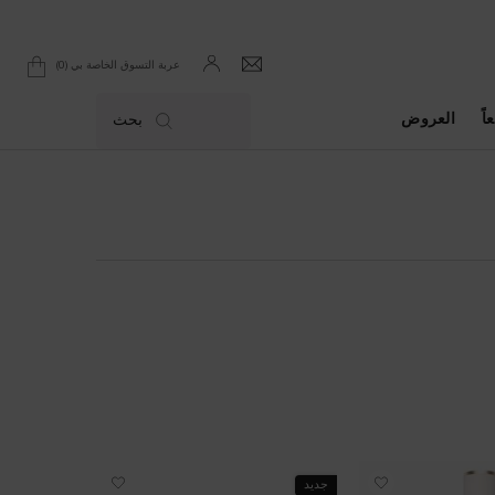
0
عربة التسوق الخاصة بي
0 product in cart
اً
العروض
بحث
جديد
NEW