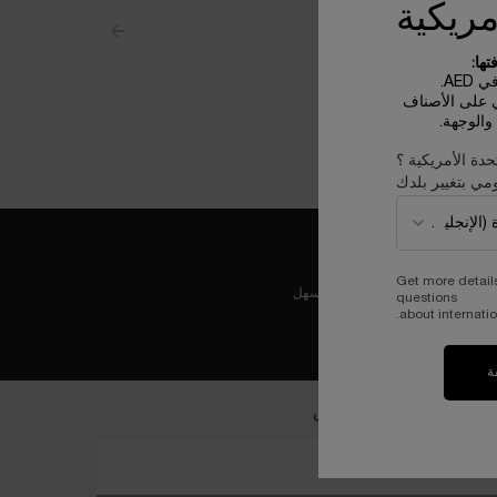
مريكية
ها:
AE.
ي على الأصناف
الوجهة.
حدة الأمريكية ؟
مي بتغيير بلدك
Get more detail
عملية دفع ولا أسهل
questions
about internatio
ة
ضمي إلى عالم لانكوم الخاص
خل بريدك الإلكتروني*