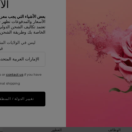
الأ
بعض الأشياء التي يجب معرفت
الأسعار والمدفوعات تظهر في D
تعتمد تكاليف الشحن الدول
الخاصة بك وطريقة الشحن و
ليس في الولايات المت
قو
s or
contact us
if you have
عيّنات مجانية مع كل طلبية
nal shipping.
تغيير الدولة / المنطق
ان
برنامج الاستدامة​
مجلة الجمال​
العيش بمسئوليه
العناية بالبشرة​
أد
جلب العالم إلى الازدهار
المكياج​
الوظائف
العطور​