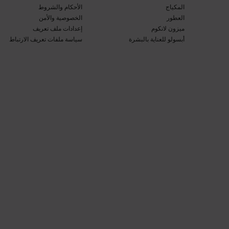
المكياج​
الأحكام والشروط​
العطور​
الخصوصية والأمن​
ميزون لانكوم​
إعدادات ملف تعريف
أبسولو للعناية بالبشرة​
سياسة ملفات تعريف الارتباط