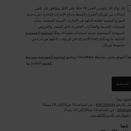
إنك تؤكد أنك تبلغ من العمر 18 عامًا على الأقل وتوافق على تلقي
اتصالات من لوريال الشرق الأوسط وساج الإمارات للتجارة (ش.ذ.م.م)،
الموزع المعتمد لعلامة لانكوم في الإمارات العربية المتحدة، بشأن
المنتجات الجديدة والفعاليات الحصرية داخل المتجر والعروض
الترويجية الموسمية. سيتم استخدام معلوماتك وفقًا
لسياسة الخصوصية
الخاصة بنا ويمكنك إلغاء الاشتراك في أي وقت. لانكوم هي جزء من
مجموعة لوريال.
هذا الموقع محمي بواسطة Cloudflare ويخضع
لسياسة الخصوصية
و
شروط
الخدمة
الخاصة بها.
التسجيل
اصلوا معنا
صل بالرقم
224444 800
– من الساعة 10 صباحًا إلى 10 مساءً
Whatsa
– من الساعة 10 صباحًا إلى 10 مساءً
راسلنا عبر البريد الإلكتروني
تابعنا​