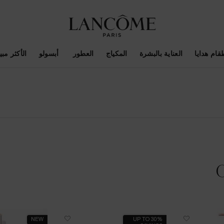
قام هدايا
العناية بالبشرة
المكياج
العطور
أبسولو
الأكثر مبيع
NEW
UP TO 30%