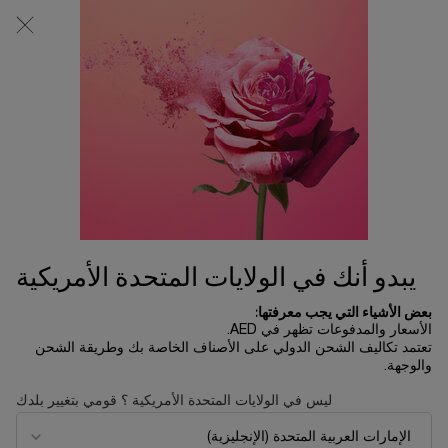
0
0 product in cart
المتاجر
عربة
التسوق
المحتوى الرئيسي
الخاصة
لم يتم العثور على نتائج
بي
ترتيب حسب
ترتيب حسب
ترتيب حسب
تصفية
385 منتجات
FILTER MENU
الأكثر مبيعاً
يبدو أنك في الولايات المتحدة الأمريكية
بعض الأشياء التي يجب معرفتها:
الأسعار والمدفوعات تظهر في AED.
تعتمد تكاليف الشحن الدولي على الأصناف الخاصة بك وطريقة الشحن
والوجهة.
ليس في الولايات المتحدة الأمريكية ؟ قومي بتغيير بلدك
عطر بوتيتر
كريم أبسولو ريش