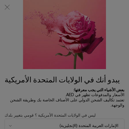
0
0 product in cart
المتاجر
عربة
التسوق
المحتوى الرئيسي
الخاصة
لم يتم العثور على نتائج
بي
OTHERS ALSO VIEWED
جديد
جديد
يبدو أنك في الولايات المتحدة الأمريكية
بعض الأشياء التي يجب معرفتها:
الأسعار والمدفوعات تظهر في AED.
تعتمد تكاليف الشحن الدولي على الأصناف الخاصة بك وطريقة الشحن
والوجهة.
ليس في الولايات المتحدة الأمريكية ؟ قومي بتغيير بلدك
إيدول باور
عطر لا في إيه بيل ليليكسير