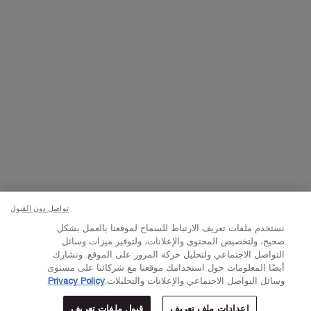
تواصلوا معنا
اتصل بالرقم
224444 800
– من الساعة 10 صباحًا إلى 10 مساءً
Whatsapp
– من الساعة 10 صباحًا إلى 10 مساءً
أو
راسلنا عبر البريد الإلكتروني
تغيير اللغة:
د.إ - AE (AR)
×
تواصل دون القبول
© Lancôme 2023
نستخدم ملفات تعريف الارتباط للسماح لموقعنا بالعمل بشكل
صحيح، ولتخصيص المحتوى والإعلانات، ولتوفير ميزات وسائل
التواصل الاجتماعي ولتحليل حركة المرور على الموقع. ونشارك
أيضًا المعلومات حول استخدامك موقعنا مع شركائنا على مستوى
وسائل التواصل الاجتماعي والإعلانات والتحليلات.
Privacy Policy
إعدادات ملف تعريف
قبول ملفات تعريف